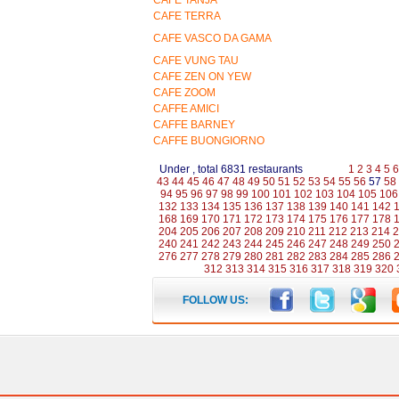
CAFE TANJA
CAFE TERRA
CAFE VASCO DA GAMA
CAFE VUNG TAU
CAFE ZEN ON YEW
CAFE ZOOM
CAFFE AMICI
CAFFE BARNEY
CAFFE BUONGIORNO
Under , total 6831 restaurants
1
2
3
4
5
6
43
44
45
46
47
48
49
50
51
52
53
54
55
56
57
58
94
95
96
97
98
99
100
101
102
103
104
105
106
132
133
134
135
136
137
138
139
140
141
142
168
169
170
171
172
173
174
175
176
177
178
204
205
206
207
208
209
210
211
212
213
214
2
240
241
242
243
244
245
246
247
248
249
250
276
277
278
279
280
281
282
283
284
285
286
312
313
314
315
316
317
318
319
320
FOLLOW US: