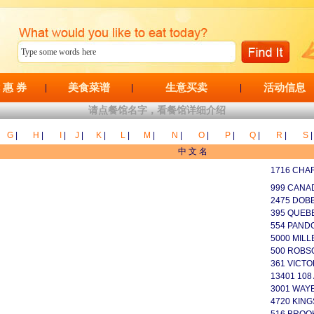
 惠 券
美食菜谱
生意买卖
活动信息
|
|
|
请点餐馆名字，看餐馆详细介绍
G
|
H
|
I
|
J
|
K
|
L
|
M
|
N
|
O
|
P
|
Q
|
R
|
S
|
中 文 名
1716 CHAR
999 CANAD
2475 DOBB
395 QUEB
554 PAND
5000 MILL
500 ROBS
361 VICTO
13401 108
3001 WAY
4720 KING