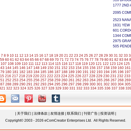
516 BROO
1777 2ND 
2095 COM
2523 NAN
1631 YEW
601 CORD
1344 COM
2975 GRAN
505 PEND
7
8
9
10
11
12
13
14
15
16
17
18
19
20
21
22
23
24
25
26
27
28
29
30
31
32
33
3
59
60
61
62
63
64
65
66
67
68
69
70
71
72
73
74
75
76
77
78
79
80
81
82
83
84
107
108
109
110
111
112
113
114
115
116
117
118
119
120
121
122
123
124
125
143
144
145
146
147
148
149
150
151
152
153
154
155
156
157
158
159
160
161
179
180
181
182
183
184
185
186
187
188
189
190
191
192
193
194
195
196
197
15
216
217
218
219
220
221
222
223
224
225
226
227
228
229
230
231
232
233
251
252
253
254
255
256
257
258
259
260
261
262
263
264
265
266
267
268
269
287
288
289
290
291
292
293
294
295
296
297
298
299
300
301
302
303
304
305
321
322
323
324
325
326
327
328
329
330
331
332
333
334
335
336
337
338
33
|
关于我们
|
法律条款
|
友情连接
|
联系我们
|
刊登广告
|
投资说明
|
Copyright© 2003 - 2026 eComCreator Enterprises Ltd. All Rights Reserved.