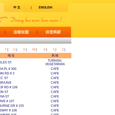
中 文
|
ENGLISH
连锁加盟
供货商家
|
|
T
|
U
|
V
|
W
|
X
|
Y
|
Z
|
地 址
风 味
TURKISH,
LES ST.
VEGETARIAN
A PL # 300
CAFE
IN RD # 3
CAFE
EC ST
CAFE
ORA AVE
CAFE
ER RD # 109
CAFE
ON ST
CAFE
RIA ST
CAFE
 AVE # 107
CAFE
BURNE DR # 155
CAFE
SWAY # 106
CAFE