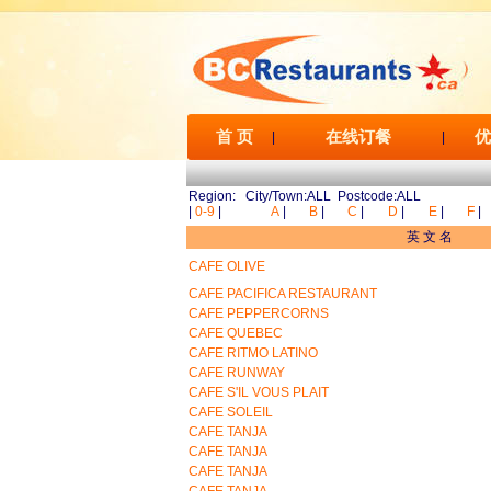
首 页
在线订餐
优
|
|
Region: City/Town:ALL Postcode:ALL
|
0-9
|
A
|
B
|
C
|
D
|
E
|
F
|
英 文 名
CAFE OLIVE
CAFE PACIFICA RESTAURANT
CAFE PEPPERCORNS
CAFE QUEBEC
CAFE RITMO LATINO
CAFE RUNWAY
CAFE S'IL VOUS PLAIT
CAFE SOLEIL
CAFE TANJA
CAFE TANJA
CAFE TANJA