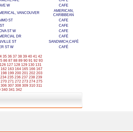
KMERE AVE
CAFE
AVE W
CAFE
AMERICAN,
MERICAL, VANCOUVER
CARIBBEAN
AIMO ST
CAFE
 ST
CAFE
OVA ST W
CAFE
MERCIAL DR
CAFÉ
VILLE ST
SANDWICH,CAFÉ
ER ST W
CAFÉ
4
35
36
37
38
39
40
41
42
85
86
87
88
89
90
91
92
93
126
127
128
129
130
131
162
163
164
165
166
167
198
199
200
201
202
203
234
235
236
237
238
239
270
271
272
273
274
275
306
307
308
309
310
311
9
340
341
342