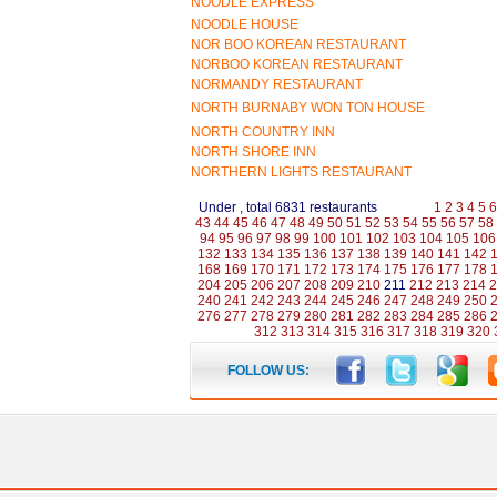
NOODLE EXPRESS
NOODLE HOUSE
NOR BOO KOREAN RESTAURANT
NORBOO KOREAN RESTAURANT
NORMANDY RESTAURANT
NORTH BURNABY WON TON HOUSE
NORTH COUNTRY INN
NORTH SHORE INN
NORTHERN LIGHTS RESTAURANT
Under , total 6831 restaurants
1
2
3
4
5
6
43
44
45
46
47
48
49
50
51
52
53
54
55
56
57
58
94
95
96
97
98
99
100
101
102
103
104
105
106
132
133
134
135
136
137
138
139
140
141
142
168
169
170
171
172
173
174
175
176
177
178
204
205
206
207
208
209
210
211
212
213
214
2
240
241
242
243
244
245
246
247
248
249
250
276
277
278
279
280
281
282
283
284
285
286
312
313
314
315
316
317
318
319
320
FOLLOW US: