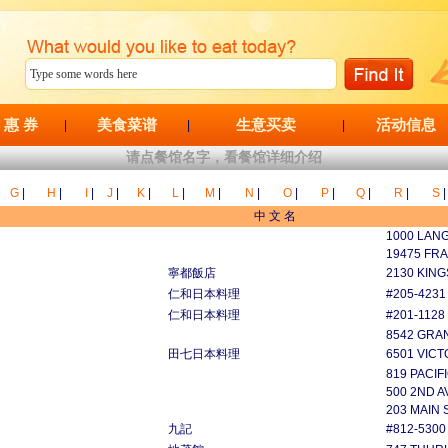
 惠 券
美食菜谱
生意买卖
活动信息
|
|
|
请点餐馆名字，看餐馆详细介绍
G
|
H
|
I
|
J
|
K
|
L
|
M
|
N
|
O
|
P
|
Q
|
R
|
S
|
中 文 名
1000 LAN
19475 FR
寧都飯店
2130 KIN
仁和日本料理
#205-423
仁和日本料理
#201-112
8542 GRA
田七日本料理
6501 VICT
819 PACIF
500 2ND A
203 MAIN 
九記
#812-5300