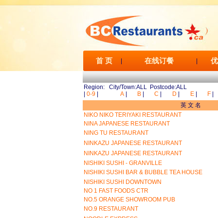
首 页
在线订餐
优
|
|
Region: City/Town:ALL Postcode:ALL
|
0-9
|
A
|
B
|
C
|
D
|
E
|
F
|
英 文 名
NIKO NIKO TERIYAKI RESTAURANT
NINA JAPANESE RESTAURANT
NING TU RESTAURANT
NINKAZU JAPANESE RESTAURANT
NINKAZU JAPANESE RESTAURANT
NISHIKI SUSHI - GRANVILLE
NISHIKI SUSHI BAR & BUBBLE TEA HOUSE
NISHIKI SUSHI DOWNTOWN
NO 1 FAST FOODS CTR
NO.5 ORANGE SHOWROOM PUB
NO.9 RESTAURANT