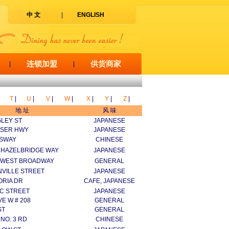
中 文
|
ENGLISH
连锁加盟
供货商家
|
|
T
|
U
|
V
|
W
|
X
|
Y
|
Z
|
地 址
风 味
GLEY ST
JAPANESE
ASER HWY
JAPANESE
GSWAY
CHINESE
1 HAZELBRIDGE WAY
JAPANESE
8 WEST BROADWAY
GENERAL
NVILLE STREET
JAPANESE
ORIA DR
CAFE, JAPANESE
IC STREET
JAPANESE
VE W # 208
GENERAL
ST
GENERAL
 NO. 3 RD
CHINESE