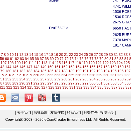
地茂館
747 THUR
4741 WIL
1536 ROB
1536 ROB
2675 GRAN
ÐÂŒšÁÖ²Íd
6650 HAST
2625 BUR
7370 MAR
1817 CAM
7
8
9
10
11
12
13
14
15
16
17
18
19
20
21
22
23
24
25
26
27
28
29
30
31
32
33
3
59
60
61
62
63
64
65
66
67
68
69
70
71
72
73
74
75
76
77
78
79
80
81
82
83
84
107
108
109
110
111
112
113
114
115
116
117
118
119
120
121
122
123
124
125
143
144
145
146
147
148
149
150
151
152
153
154
155
156
157
158
159
160
161
179
180
181
182
183
184
185
186
187
188
189
190
191
192
193
194
195
196
197
15
216
217
218
219
220
221
222
223
224
225
226
227
228
229
230
231
232
233
251
252
253
254
255
256
257
258
259
260
261
262
263
264
265
266
267
268
269
287
288
289
290
291
292
293
294
295
296
297
298
299
300
301
302
303
304
305
321
322
323
324
325
326
327
328
329
330
331
332
333
334
335
336
337
338
33
|
关于我们
|
法律条款
|
友情连接
|
联系我们
|
刊登广告
|
投资说明
|
Copyright© 2003 - 2026 eComCreator Enterprises Ltd. All Rights Reserved.