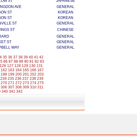
LOW ST
JAPANESE
LINGDON AVE
GENERAL
SON ST
KOREAN
SON ST
KOREAN
VILLE ST
GENERAL
INGS ST
CHINESE
RARD
GENERAL
KET ST
GENERAL
PBELL WAY
GENERAL
4
35
36
37
38
39
40
41
42
85
86
87
88
89
90
91
92
93
126
127
128
129
130
131
162
163
164
165
166
167
198
199
200
201
202
203
234
235
236
237
238
239
270
271
272
273
274
275
306
307
308
309
310
311
9
340
341
342