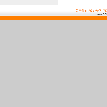
| 关于我们
| 诚征代理
| 
www.BCR