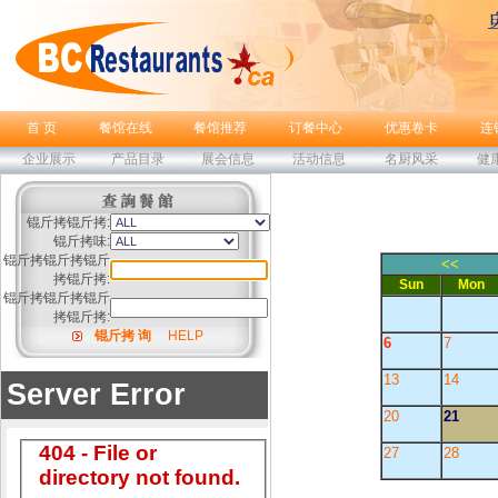
首 页
餐馆在线
餐馆推荐
订餐中心
优惠卷卡
连
企业展示
产品目录
展会信息
活动信息
名厨风采
健
锟斤拷锟斤拷:
锟斤拷味:
锟斤拷锟斤拷锟斤
<<
拷锟斤拷:
Sun
Mon
锟斤拷锟斤拷锟斤
拷锟斤拷:
锟斤拷 询
HELP
6
7
13
14
20
21
27
28