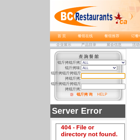
首 页
餐馆在线
餐馆推荐
订餐
企业展示
产品目录
展会信息
活动
锟斤拷锟斤拷:
锟斤拷味:
锟斤拷锟斤拷锟斤
拷锟斤拷:
锟斤拷锟斤拷锟斤
拷锟斤拷:
锟斤拷 询
HELP