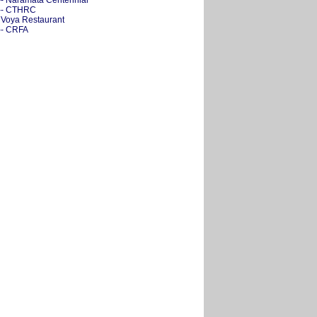
-- Naramata Centennial
-- CTHRC
- Voya Restaurant
-- CRFA