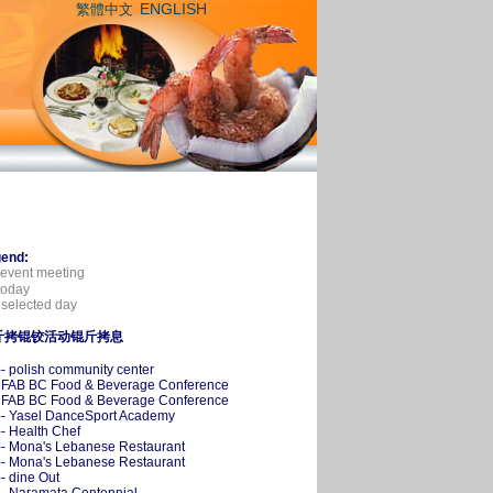
ENGLISH
繁體中文
end:
event meeting
oday
selected day
斤拷锟铰活动锟斤拷息
-- polish community center
- FAB BC Food & Beverage Conference
- FAB BC Food & Beverage Conference
-- Yasel DanceSport Academy
-- Health Chef
-- Mona's Lebanese Restaurant
-- Mona's Lebanese Restaurant
-- dine Out