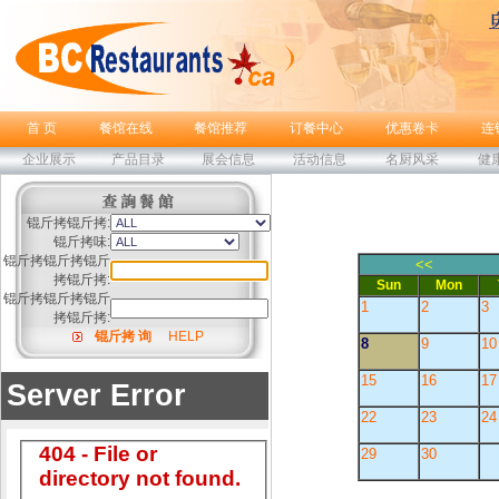
首 页
餐馆在线
餐馆推荐
订餐中心
优惠卷卡
连
企业展示
产品目录
展会信息
活动信息
名厨风采
健
锟斤拷锟斤拷:
锟斤拷味:
锟斤拷锟斤拷锟斤
<<
拷锟斤拷:
Sun
Mon
锟斤拷锟斤拷锟斤
1
2
3
拷锟斤拷:
锟斤拷 询
HELP
8
9
10
15
16
17
22
23
24
29
30