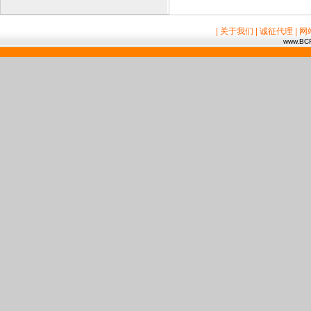
| 关于我们
| 诚征代理
| 
www.BCR