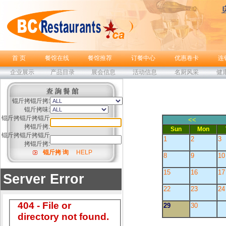
首 页
餐馆在线
餐馆推荐
订餐中心
优惠卷卡
连
企业展示
产品目录
展会信息
活动信息
名厨风采
健
锟斤拷锟斤拷:
锟斤拷味:
锟斤拷锟斤拷锟斤
<<
拷锟斤拷:
Sun
Mon
锟斤拷锟斤拷锟斤
1
2
3
拷锟斤拷:
锟斤拷 询
HELP
8
9
10
15
16
17
22
23
24
29
30