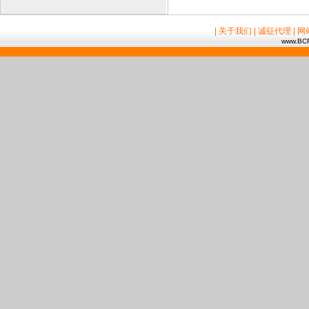
| 关于我们
| 诚征代理
| 
www.BCR