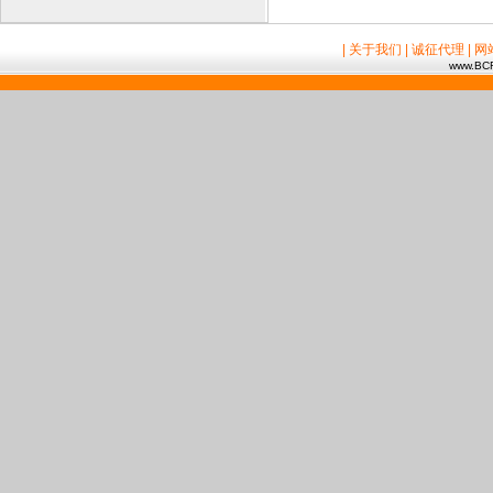
| 关于我们
| 诚征代理
| 
www.BCR