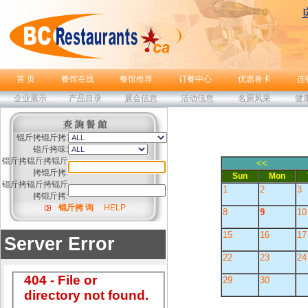
首 页
餐馆在线
餐馆推荐
订餐中心
优惠卷卡
连
企业展示
产品目录
展会信息
活动信息
名厨风采
健
锟斤拷锟斤拷:
锟斤拷味:
锟斤拷锟斤拷锟斤
<<
拷锟斤拷:
Sun
Mon
锟斤拷锟斤拷锟斤
1
2
3
拷锟斤拷:
锟斤拷 询
HELP
8
9
10
15
16
17
22
23
24
29
30