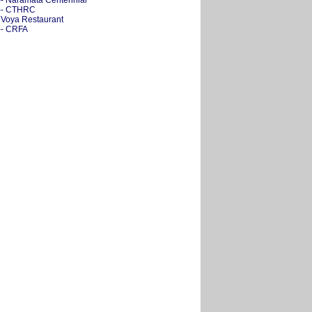
-- Naramata Centennial
-- CTHRC
- Voya Restaurant
-- CRFA