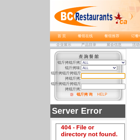
首 页
餐馆在线
餐馆推荐
订餐
企业展示
产品目录
展会信息
活动
锟斤拷锟斤拷:
锟斤拷味:
锟斤拷锟斤拷锟斤
拷锟斤拷:
锟斤拷锟斤拷锟斤
拷锟斤拷:
锟斤拷 询
HELP