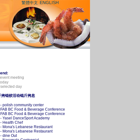
ENGLISH
繁體中文
end:
event meeting
oday
selected day
斤拷锟铰活动锟斤拷息
-- polish community center
- FAB BC Food & Beverage Conference
- FAB BC Food & Beverage Conference
-- Yasel DanceSport Academy
-- Health Chef
-- Mona's Lebanese Restaurant
-- Mona's Lebanese Restaurant
-- dine Out