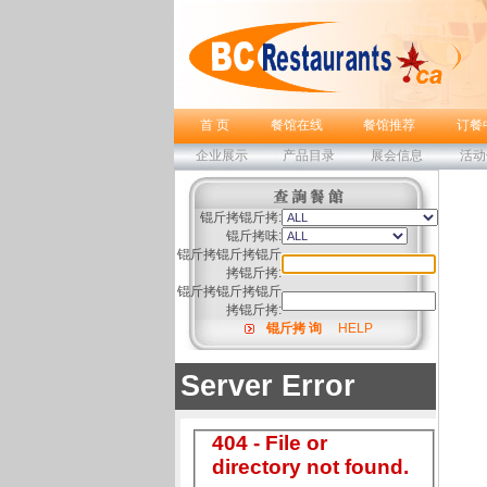
首 页
餐馆在线
餐馆推荐
订餐
企业展示
产品目录
展会信息
活动
锟斤拷锟斤拷:
锟斤拷味:
锟斤拷锟斤拷锟斤
拷锟斤拷:
锟斤拷锟斤拷锟斤
拷锟斤拷:
锟斤拷 询
HELP