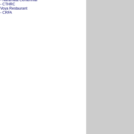
-- Naramata Centennial
-- CTHRC
- Voya Restaurant
-- CRFA