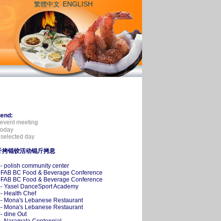
ENGLISH
繁體中文
end:
event meeting
oday
selected day
斤拷锟铰活动锟斤拷息
-- polish community center
- FAB BC Food & Beverage Conference
- FAB BC Food & Beverage Conference
-- Yasel DanceSport Academy
-- Health Chef
-- Mona's Lebanese Restaurant
-- Mona's Lebanese Restaurant
-- dine Out