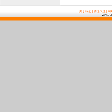
| 关于我们
| 诚征代理
| 
www.BCR