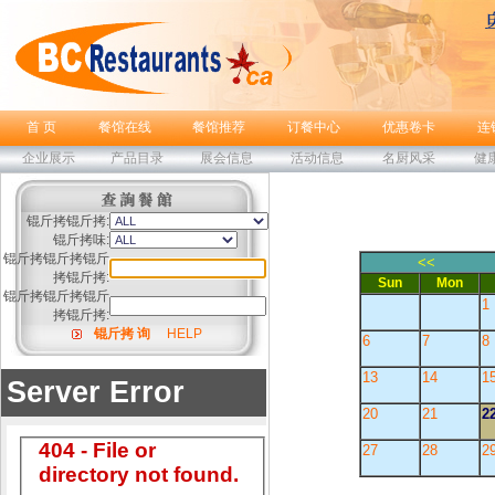
首 页
餐馆在线
餐馆推荐
订餐中心
优惠卷卡
连
企业展示
产品目录
展会信息
活动信息
名厨风采
健
锟斤拷锟斤拷:
锟斤拷味:
锟斤拷锟斤拷锟斤
<<
拷锟斤拷:
Sun
Mon
锟斤拷锟斤拷锟斤
1
拷锟斤拷:
锟斤拷 询
HELP
6
7
8
13
14
1
20
21
2
27
28
2