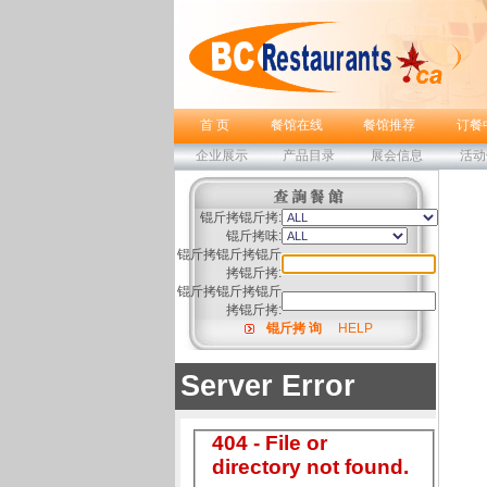
首 页
餐馆在线
餐馆推荐
订餐
企业展示
产品目录
展会信息
活动
锟斤拷锟斤拷:
锟斤拷味:
锟斤拷锟斤拷锟斤
拷锟斤拷:
锟斤拷锟斤拷锟斤
拷锟斤拷:
锟斤拷 询
HELP