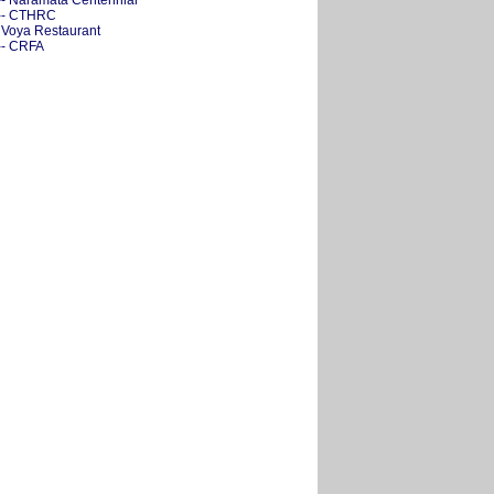
-- Naramata Centennial
-- CTHRC
- Voya Restaurant
-- CRFA