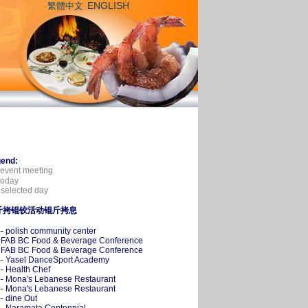
ENGLISH
繁體中文
end:
event meeting
oday
selected day
斤拷锟铰活动锟斤拷息
-- polish community center
- FAB BC Food & Beverage Conference
- FAB BC Food & Beverage Conference
-- Yasel DanceSport Academy
-- Health Chef
-- Mona's Lebanese Restaurant
-- Mona's Lebanese Restaurant
-- dine Out