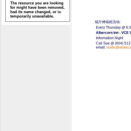
锟斤拷锟秸活动:
Every Thursday @ 6:
Albercorn Inn - VCE 
Information Night
Call Sue @ (604) 512
email:
vcebc@shaw.c