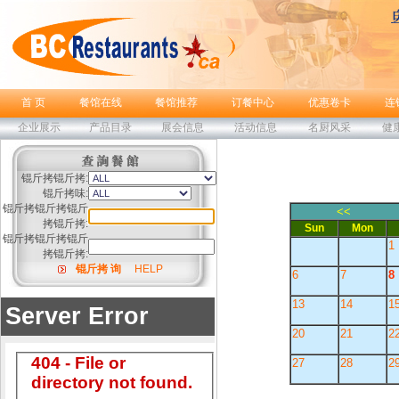
首 页
餐馆在线
餐馆推荐
订餐中心
优惠卷卡
连
企业展示
产品目录
展会信息
活动信息
名厨风采
健
锟斤拷锟斤拷:
锟斤拷味:
锟斤拷锟斤拷锟斤
<<
拷锟斤拷:
Sun
Mon
锟斤拷锟斤拷锟斤
1
拷锟斤拷:
锟斤拷 询
HELP
6
7
8
13
14
1
20
21
2
27
28
2