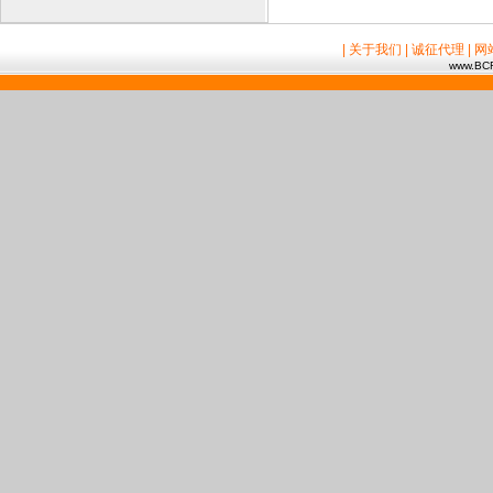
| 关于我们
| 诚征代理
| 
www.BCR