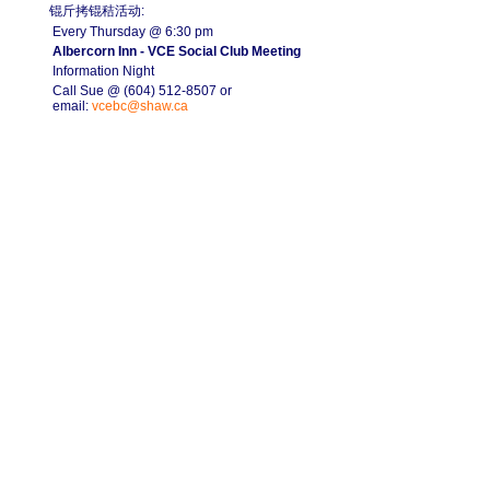
锟斤拷锟秸活动:
Every Thursday @ 6:30 pm
Albercorn Inn - VCE Social Club Meeting
Information Night
Call Sue @ (604) 512-8507 or
email:
vcebc@shaw.ca