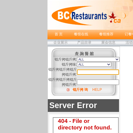
首 页
餐馆在线
餐馆推荐
订餐
企业展示
产品目录
展会信息
活动
锟斤拷锟斤拷:
锟斤拷味:
锟斤拷锟斤拷锟斤
拷锟斤拷:
锟斤拷锟斤拷锟斤
拷锟斤拷:
锟斤拷 询
HELP