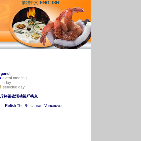
ENGLISH
繁體中文
egend:
event meeting
today
selected day
斤拷锟铰活动锟斤拷息
 -- Relish The Restaurant Vancouver