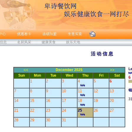
中心
优惠卷卡
连锁加盟
生意买卖
信息
名厨风采
健康美食
娱乐天地
活 动 信 息
L
<<
December 2025
>>
Sun
Mon
Tue
Wed
Thu
Fri
Sat
6
1
2
3
4
5
6
锟
7
8
9
10
11
12
13
31
14
15
16
17
18
19
20
21
22
23
24
25
26
27
28
29
30
31